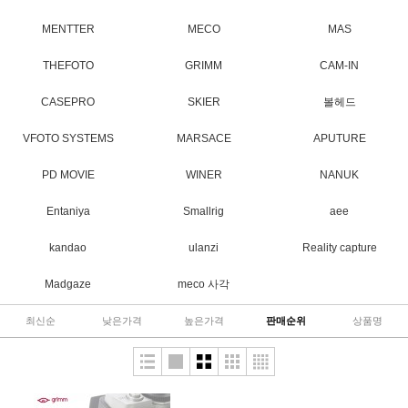
MENTTER
MECO
MAS
THEFOTO
GRIMM
CAM-IN
CASEPRO
SKIER
볼헤드
VFOTO SYSTEMS
MARSACE
APUTURE
PD MOVIE
WINER
NANUK
Entaniya
Smallrig
aee
kandao
ulanzi
Reality capture
Madgaze
meco 사각
최신순
낮은가격
높은가격
판매순위
상품명