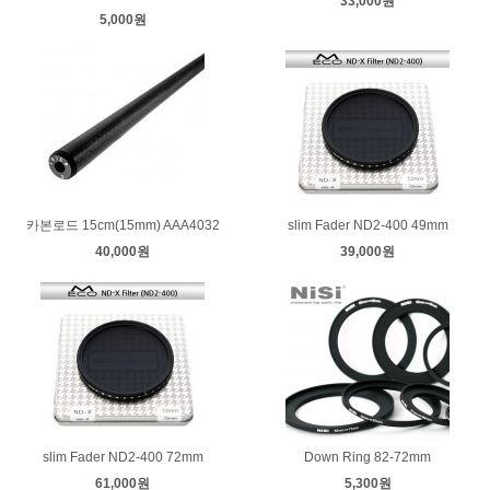
33,000원
5,000원
카본로드 15cm(15mm) AAA4032
slim Fader ND2-400 49mm
40,000원
39,000원
slim Fader ND2-400 72mm
Down Ring 82-72mm
61,000원
5,300원