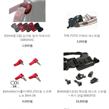
[Grimm][그림] 삼각링 덮개 악세서리
THE FOTO 카메라 넥스트랩
GM005AC
3,000원
1,900원
[beholder] 비홀더 MS1,DS1용 스크류
[thefoto][더포토] 액션캠 체스트 스트랩
노브 BHA-SK
+ 추가 관절 BMGP35
9,000원
19,800원