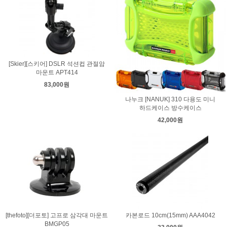
[Skier][스키어] DSLR 석션컵 관절암
마운트 APT414
83,000원
나누크 [NANUK] 310 다용도 미니
하드케이스 방수케이스
42,000원
[thefoto][더포토] 고프로 삼각대 마운트
카본로드 10cm(15mm) AAA4042
BMGP05