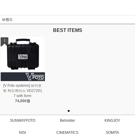
브랜드
BEST ITEMS
1
[V Foto systems] 브이포
토 하드케이스 VD27201
7 with form
74,000원
SUNWAYFOTO
Beholder
KINGJOY
NISI
CINEMATICS
SOMITA