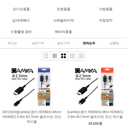
오디오용품
조명용품
가방용품
삼각대/헤드
스태빌라이져
저장장치
수중촬영 장비
베터리용품
최신순
낮은가격
높은가격
판매순위
상품명
[예약판매][camka] 캠카 HDMI(A)-Micro
[camka] 캠카 HDMI(A)-Mini HDMI(C)
HDMI(D) 0.8m Φ2.5mm 울트라씬 연선
0.8m Φ2.5mm 울트라씬 연선 케이블
케이블
39,000원