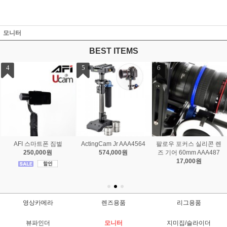
모니터
BEST ITEMS
7
8
usb 컨트롤러 2D Follow f
Master Kit
ocus
2,236,000원
503,000원
영상카메라
렌즈용품
리그용품
뷰파인더
모니터
지미집/슬라이더