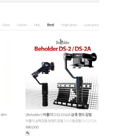
New
Name
Hot
Best
High price
Low price
 BH-
[Beholder] 비홀더 DS2 DS2A 삼축 핸드짐벌
비홀더,삼축짐벌,원핸드짐벌,DSLR용짐벌,DS2,DS2A
880,000