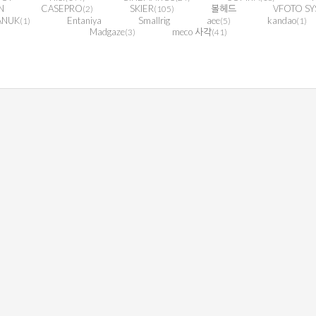
N
CASEPRO
SKIER
볼헤드
VFOTO SY
(2)
(105)
ANUK
Entaniya
Smallrig
aee
kandao
(1)
(5)
(1)
Madgaze
meco 사각
(3)
(41)