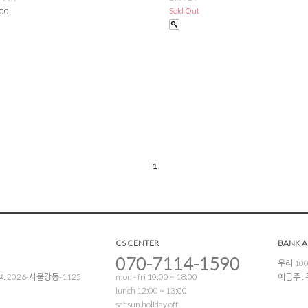
Sold Out
000
1
CS CENTER
BANK 
070-7114-1590
우리 100
 2026-서울강동-1125
mon - fri 10:00 ~ 18:00
예금주 
lunch 12:00 ~ 13:00
sat.sun.holiday off