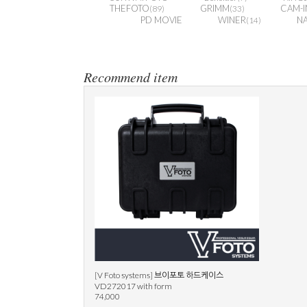
THEFOTO
GRIMM
CAM-I
(89)
(33)
PD MOVIE
WINER
N
(14)
Recommend item
[V Foto systems] 브이포토 하드케이스
VD272017 with form
74,000