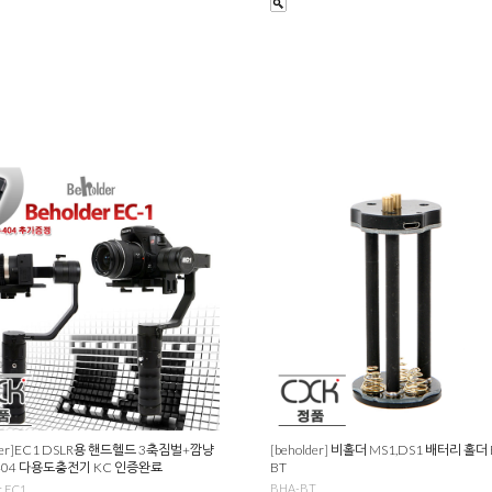
lder]EC1 DSLR용 핸드헬드 3축짐벌+깜냥
[beholder] 비홀더 MS1,DS1 배터리 홀더
-404 다용도충전기 KC 인증완료
BT
BHA-BT
r EC1