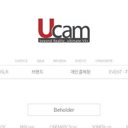
NOTICE
Q&A
REVIEW
EVENT
+FAVORITE
DSLR
브랜드
개인결제창
Beholder
JOY
NISI
CINEMATICS
SOMITA
(144)
(24)
(18)