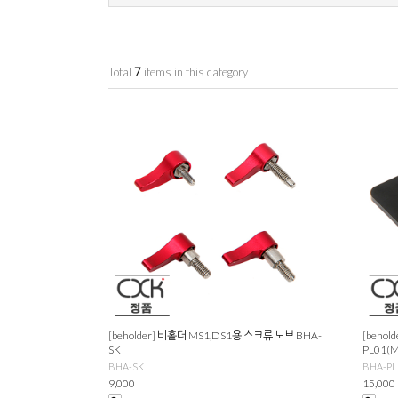
Total
7
items in this category
[beholder] 비홀더 MS1,DS1용 스크류 노브 BHA-
[beho
SK
PL01(M
BHA-SK
BHA-PL
9,000
15,000