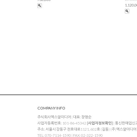
1,120,
COMPANY INFO
주식회사엑스알미디어 | 대표: 장명순
사업자등록번호: 101-86-45342
[사업자정보확인]
| 통신판매업신고:
주소: 서울시 강동구 천호대로1121, 602호 (길동) (주)엑스알미디어
TEL: 070-7114-1590 | FAX: 02-322-1590