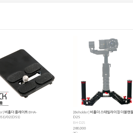
lder] 비홀더 플레이트 BHA-
[Beholder] 비홀더 스태빌라이징 더블핸들
S1)/02(DS1)
D2S
BH-D2S
280,000