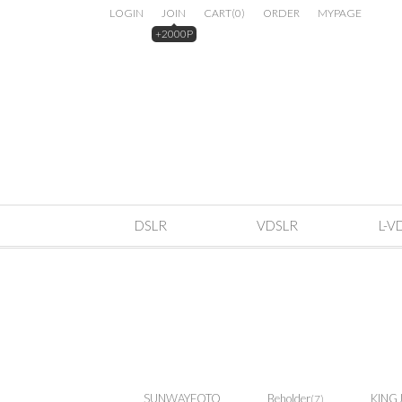
LOGIN
JOIN
CART
(
0
)
ORDER
MYPAGE
+2000P
DSLR
VDSLR
L-V
SUNWAYFOTO
Beholder
KING
(7)