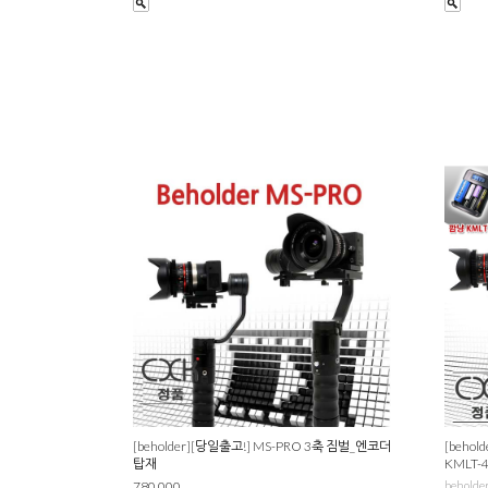
[beholder][당일출고!] MS-PRO 3축 짐벌_엔코더
[beho
탑재
KMLT
780,000
beholde