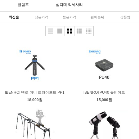
클램프
삼각대 악세사리
최신순
낮은가격
높은가격
판매순위
상품명
[BENRO] 벤로 미니 트라이포드 PP1
[BENRO] PU40 플레이트
18,000원
15,000원