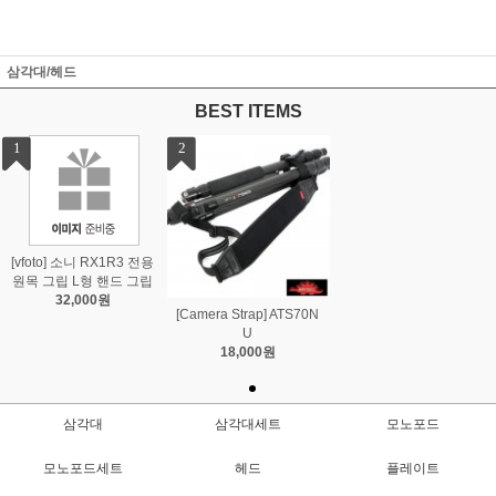
삼각대/헤드
BEST ITEMS
1
2
[vfoto] 소니 RX1R3 전용
원목 그립 L형 핸드 그립
32,000원
[Camera Strap] ATS70N
U
18,000원
삼각대
삼각대세트
모노포드
모노포드세트
헤드
플레이트