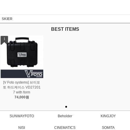
SKIER
BEST ITEMS
1
[V Foto systems] 브이포
토 하드케이스 VD27201
7 with form
74,000원
SUNWAYFOTO
Beholder
KINGJOY
NISI
CINEMATICS
SOMITA