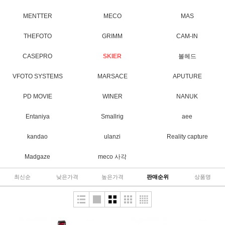
MENTTER
MECO
MAS
THEFOTO
GRIMM
CAM-IN
CASEPRO
SKIER
볼헤드
VFOTO SYSTEMS
MARSACE
APUTURE
PD MOVIE
WINER
NANUK
Entaniya
Smallrig
aee
kandao
ulanzi
Reality capture
Madgaze
meco 사각
최신순
낮은가격
높은가격
판매순위
상품명