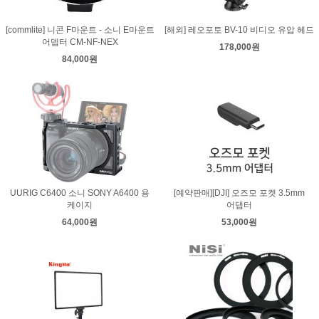
[commlite] 니콘 F마운트 - 소니 E마운트
[해외] 레오포토 BV-10 비디오 유압 헤드
어뎁터 CM-NF-NEX
178,000원
84,000원
UURIG C6400 소니 SONY A6400 용
[예약판매][DJI] 오즈모 포켓 3.5mm
케이지
어댑터
64,000원
53,000원