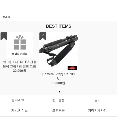
DSLR
BEST ITEMS
1
2
[vfoto] 소니 RX1R3 전용
원목 그립 L형 핸드 그립
32,000원
[Camera Strap] ATS70N
U
18,000원
삼각대/헤드
렌즈용품
필터
가방/케이스
조명용품
기타악세사리