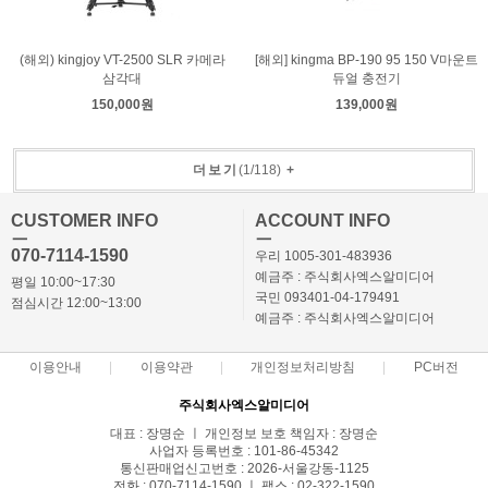
(해외) kingjoy VT-2500 SLR 카메라
[해외] kingma BP-190 95 150 V마운트
삼각대
듀얼 충전기
150,000원
139,000원
더보기
(
1
/
118
)
+
CUSTOMER INFO
ACCOUNT INFO
ㅡ
ㅡ
070-7114-1590
우리 1005-301-483936
예금주 : 주식회사엑스알미디어
평일 10:00~17:30
국민 093401-04-179491
점심시간 12:00~13:00
예금주 : 주식회사엑스알미디어
이용안내
이용약관
개인정보처리방침
PC버전
주식회사엑스알미디어
대표 : 장명순 ㅣ 개인정보 보호 책임자 : 장명순
사업자 등록번호 : 101-86-45342
통신판매업신고번호 : 2026-서울강동-1125
전화 : 070-7114-1590 ㅣ 팩스 : 02-322-1590