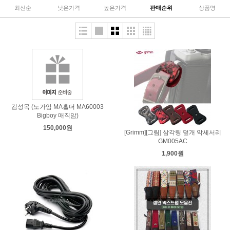
최신순
낮은가격
높은가격
판매순위
상품명
김성목 (노가암 MA홀더 MA60003
Bigboy 매직암)
150,000원
[Grimm][그림] 삼각링 덮개 악세서리
GM005AC
1,900원