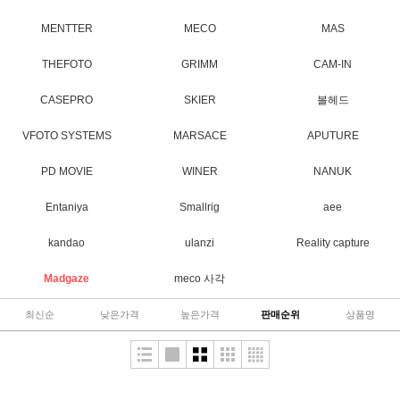
MENTTER
MECO
MAS
THEFOTO
GRIMM
CAM-IN
CASEPRO
SKIER
볼헤드
VFOTO SYSTEMS
MARSACE
APUTURE
PD MOVIE
WINER
NANUK
Entaniya
Smallrig
aee
kandao
ulanzi
Reality capture
Madgaze
meco 사각
최신순
낮은가격
높은가격
판매순위
상품명