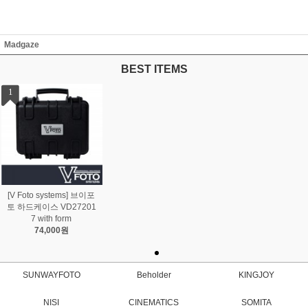
Madgaze
BEST ITEMS
1
[V Foto systems] 브이포
토 하드케이스 VD27201
7 with form
74,000원
SUNWAYFOTO
Beholder
KINGJOY
NISI
CINEMATICS
SOMITA