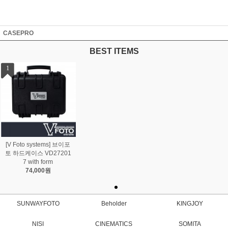
CASEPRO
BEST ITEMS
1
[V Foto systems] 브이포
토 하드케이스 VD27201
7 with form
74,000원
SUNWAYFOTO
Beholder
KINGJOY
NISI
CINEMATICS
SOMITA