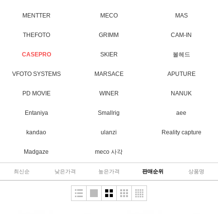
MENTTER
MECO
MAS
THEFOTO
GRIMM
CAM-IN
CASEPRO
SKIER
볼헤드
VFOTO SYSTEMS
MARSACE
APUTURE
PD MOVIE
WINER
NANUK
Entaniya
Smallrig
aee
kandao
ulanzi
Reality capture
Madgaze
meco 사각
최신순
낮은가격
높은가격
판매순위
상품명