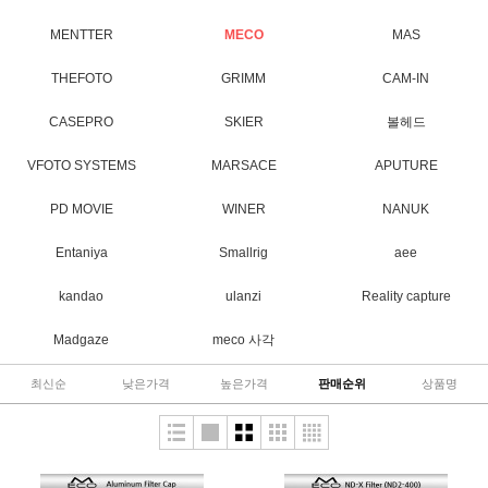
MENTTER
MECO
MAS
THEFOTO
GRIMM
CAM-IN
CASEPRO
SKIER
볼헤드
VFOTO SYSTEMS
MARSACE
APUTURE
PD MOVIE
WINER
NANUK
Entaniya
Smallrig
aee
kandao
ulanzi
Reality capture
Madgaze
meco 사각
최신순
낮은가격
높은가격
판매순위
상품명