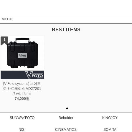
MECO
BEST ITEMS
1
[V Foto systems] 브이포
토 하드케이스 VD27201
7 with form
74,000원
SUNWAYFOTO
Beholder
KINGJOY
NISI
CINEMATICS
SOMITA