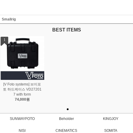
Smallrig
BEST ITEMS
1
[V Foto systems] 브이포
토 하드케이스 VD27201
7 with form
74,000원
SUNWAYFOTO
Beholder
KINGJOY
NISI
CINEMATICS
SOMITA