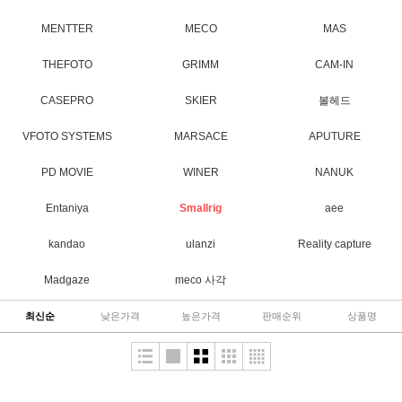
MENTTER
MECO
MAS
THEFOTO
GRIMM
CAM-IN
CASEPRO
SKIER
볼헤드
VFOTO SYSTEMS
MARSACE
APUTURE
PD MOVIE
WINER
NANUK
Entaniya
Smallrig
aee
kandao
ulanzi
Reality capture
Madgaze
meco 사각
최신순
낮은가격
높은가격
판매순위
상품명