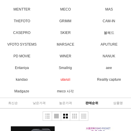
MENTTER
MECO
MAS
THEFOTO
GRIMM
CAM-IN
CASEPRO
SKIER
볼헤드
VFOTO SYSTEMS
MARSACE
APUTURE
PD MOVIE
WINER
NANUK
Entaniya
Smallrig
aee
kandao
ulanzi
Reality capture
Madgaze
meco 사각
최신순
낮은가격
높은가격
판매순위
상품명