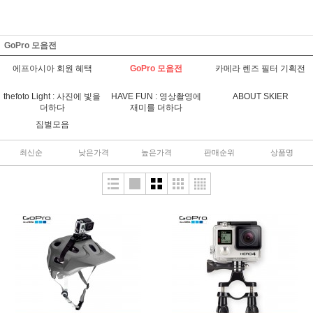
GoPro 모음전
에프아시아 회원 혜택
GoPro 모음전
카메라 렌즈 필터 기획전
thefoto Light : 사진에 빛을
HAVE FUN : 영상촬영에
ABOUT SKIER
더하다
재미를 더하다
짐벌모음
최신순
낮은가격
높은가격
판매순위
상품명