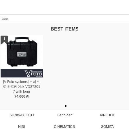
aee
BEST ITEMS
1
[V Foto systems] 브이포
토 하드케이스 VD27201
7 with form
74,000원
SUNWAYFOTO
Beholder
KINGJOY
NISI
CINEMATICS
SOMITA