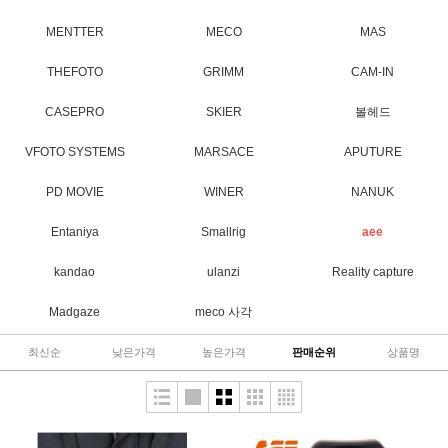
MENTTER
MECO
MAS
THEFOTO
GRIMM
CAM-IN
CASEPRO
SKIER
볼헤드
VFOTO SYSTEMS
MARSACE
APUTURE
PD MOVIE
WINER
NANUK
Entaniya
Smallrig
aee
kandao
ulanzi
Reality capture
Madgaze
meco 사각
최신순
낮은가격
높은가격
판매순위
상품명