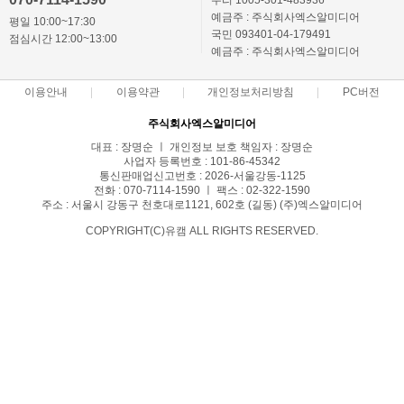
우리 1005-301-483936
예금주 : 주식회사엑스알미디어
평일 10:00~17:30
국민 093401-04-179491
점심시간 12:00~13:00
예금주 : 주식회사엑스알미디어
이용안내
이용약관
개인정보처리방침
PC버전
주식회사엑스알미디어
대표 : 장명순 ㅣ 개인정보 보호 책임자 : 장명순
사업자 등록번호 : 101-86-45342
통신판매업신고번호 : 2026-서울강동-1125
전화 : 070-7114-1590 ㅣ 팩스 : 02-322-1590
주소 : 서울시 강동구 천호대로1121, 602호 (길동) (주)엑스알미디어
COPYRIGHT(C)유캠 ALL RIGHTS RESERVED.