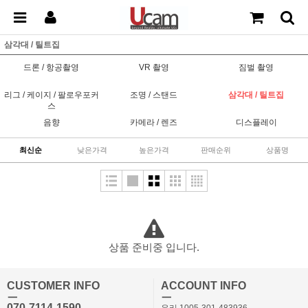
삼각대 / 틸트집
드론 / 항공촬영
VR 촬영
짐벌 촬영
리그 / 케이지 / 팔로우포커
조명 / 스탠드
삼각대 / 틸트집
스
음향
카메라 / 렌즈
디스플레이
최신순
낮은가격
높은가격
판매순위
상품명
상품 준비중 입니다.
CUSTOMER INFO
ACCOUNT INFO
ㅡ
ㅡ
070-7114-1590