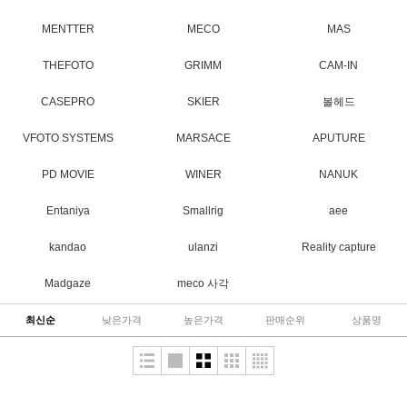
MENTTER
MECO
MAS
THEFOTO
GRIMM
CAM-IN
CASEPRO
SKIER
볼헤드
VFOTO SYSTEMS
MARSACE
APUTURE
PD MOVIE
WINER
NANUK
Entaniya
Smallrig
aee
kandao
ulanzi
Reality capture
Madgaze
meco 사각
최신순
낮은가격
높은가격
판매순위
상품명