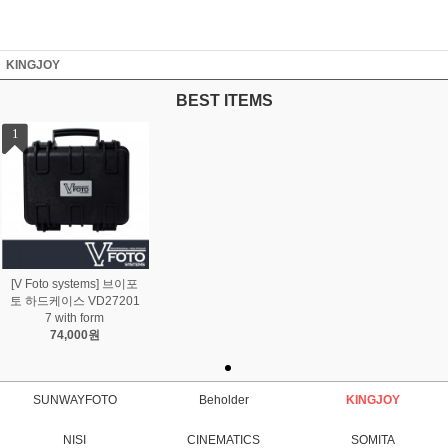
KINGJOY
BEST ITEMS
1
[V Foto systems] 브이포
토 하드케이스 VD27201
7 with form
74,000원
SUNWAYFOTO
Beholder
KINGJOY
NISI
CINEMATICS
SOMITA