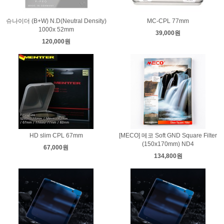
슈나이더 (B+W) N.D(Neutral Density)
MC-CPL 77mm
1000x 52mm
39,000원
120,000원
HD slim CPL 67mm
[MECO] 메코 Soft GND Square Filter
(150x170mm) ND4
67,000원
134,800원