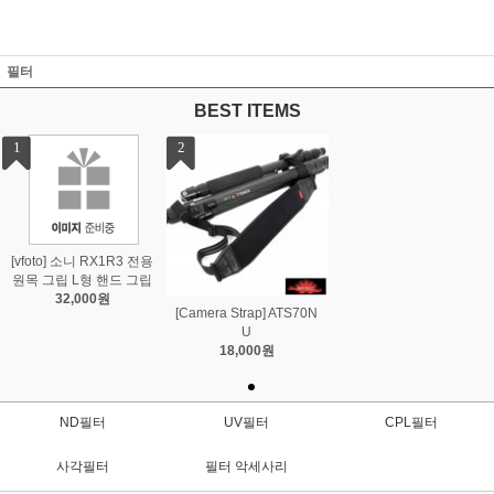
필터
BEST ITEMS
1
2
[vfoto] 소니 RX1R3 전용
원목 그립 L형 핸드 그립
32,000원
[Camera Strap] ATS70N
U
18,000원
ND필터
UV필터
CPL필터
사각필터
필터 악세사리