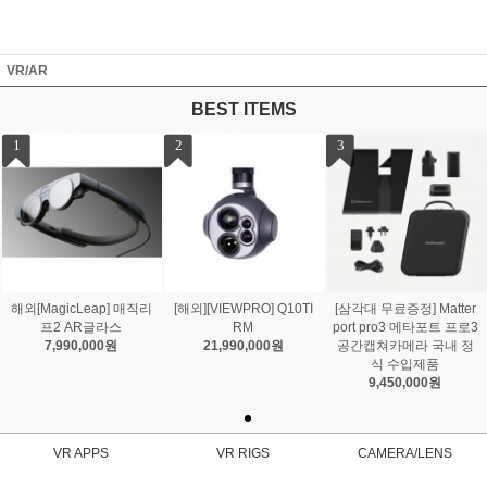
VR/AR
BEST ITEMS
1
2
3
해외[MagicLeap] 매직리
[해외][VIEWPRO] Q10TI
[삼각대 무료증정] Matter
프2 AR글라스
RM
port pro3 메타포트 프로3
7,990,000원
21,990,000원
공간캡쳐카메라 국내 정
식 수입제품
9,450,000원
VR APPS
VR RIGS
CAMERA/LENS