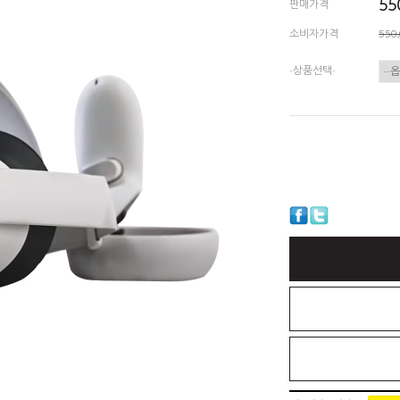
55
판매가격
소비자가격
550
-상품선택-