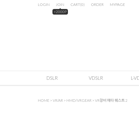
LOGIN
JOIN
CART
(
0
)
ORDER
MYPAGE
+2000P
DSLR
VDSLR
L-V
HOME
>
VR/AR
>
HMD/VRGEAR
> VR장비 메타 퀘스트 2