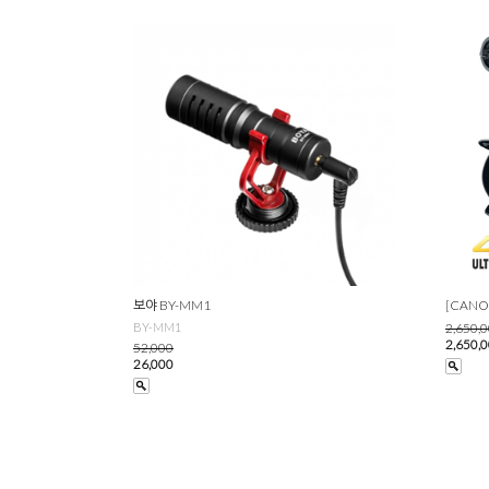
보야 BY-MM1
[CANO
BY-MM1
2,650,
2,650,
52,000
26,000