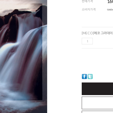
16
판매가격
소비자가격
160
[MECO]메코 그라데이션 