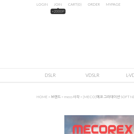
LOGIN
JOIN
CART
(
0
)
ORDER
MYPAGE
+2000P
DSLR
VDSLR
L-V
HOME
>
브랜드
>
meco 사각
> [MECO]메코 그라데이션 SOFT ND