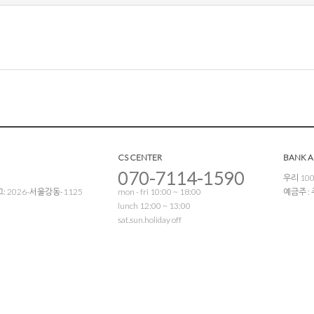
CS CENTER
BANK 
070-7114-1590
우리 100
 2026-서울강동-1125
mon - fri 10:00 ~ 18:00
예금주 
lunch 12:00 ~ 13:00
sat.sun.holiday off