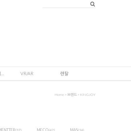
EVENT · 기획전 및 이벤트
VR/AR
렌탈
Home
>
브랜드
>
KINGJOY
MENTTER
MECO
MAS
(37)
(42)
(14)