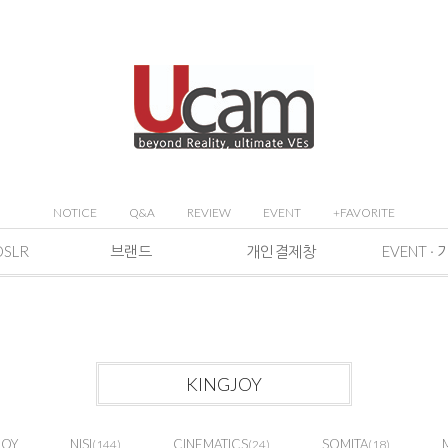
NOTICE
Q&A
REVIEW
EVENT
+FAVORITE
DSLR
브랜드
개인결제창
KINGJOY
JOY
NISI
CINEMATICS
SOMITA
(144)
(24)
(18)