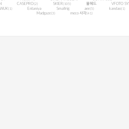
N
CASEPRO
SKIER
볼헤드
VFOTO SY
(2)
(105)
ANUK
Entaniya
Smallrig
aee
kandao
(1)
(5)
(1)
Madgaze
meco 사각
(3)
(41)