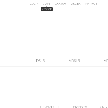
LOGIN
JOIN
CART
(
0
)
ORDER
MYPAGE
+2000P
DSLR
VDSLR
L-V
SUNWAYFOTO
Beholder
KING
(7)