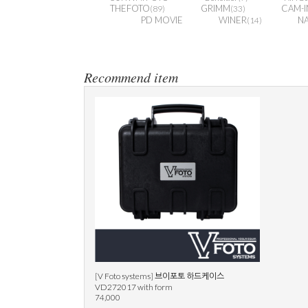
THEFOTO
GRIMM
CAM-I
(89)
(33)
PD MOVIE
WINER
N
(14)
Recommend item
[V Foto systems] 브이포토 하드케이스
VD272017 with form
74,000