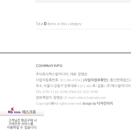
Total
0
items in this category
COMPANY INFO
주식회사엑스알미디어 | 대표: 장명순
사업자등록번호: 101-86-45342
[사업자정보확인]
| 통신판매업신고:
주소: 서울시 강동구 천호대로1121, 602호 (길동) (주)엑스알미디어
TEL: 070-7114-1590 | FAX: 02-322-1590
정보책임자: 장명순 | E-mail:
robin21c@nate.com
Copyright＠All rights reserved.
design by 디자인이지