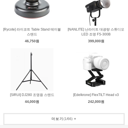
[Rycote] 라이코트 Table Stand 테이블
[NANLITE] 난라이트 대광량 스튜디오
스탠드
LED 조명 FS-300B
46,750원
399,000원
[SIRUI] DJ280 조명용 스탠드
[Edelkrone] FlexTILT Head v3
44,000원
242,000원
더보기
(
1
/
66
)
+