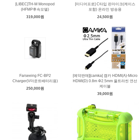
[LIBEC]TH-M Monopod
[미디어프로] C타입 핀마이크(케이스
(HFMP후속모델)
포함) 온라인 방송용
319,000원
24,500원
Farseeing FC-BP2
[예약판매][camka] 캠카 HDMI(A)-Micro
Charger(V마운트배터리용)
HDMI(D) 0.8m Φ2.5mm 울트라씬 연선
케이블
250,000원
39,000원