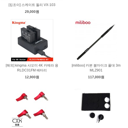
[킹조이] 스케이트 돌리 VX-103
29,000원
[해외] kingma 샤오미 4K 카메라 용
[miliboo] 카본 붐마이크 폴대 3m
RLDC01FM 배터리
MLZ901
12,900원
117,000원