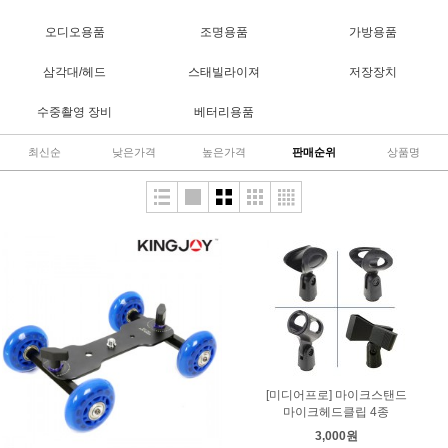
오디오용품
조명용품
가방용품
삼각대/헤드
스태빌라이져
저장장치
수중촬영 장비
베터리용품
최신순
낮은가격
높은가격
판매순위
상품명
[미디어프로] 마이크스탠드
마이크헤드클립 4종
3,000원