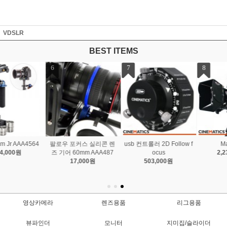
VDSLR
BEST ITEMS
7
8
usb 컨트롤러 2D Follow f
Master Kit
ocus
2,236,000원
503,000원
영상카메라
렌즈용품
리그용품
뷰파인더
모니터
지미집/슬라이더