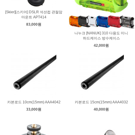
[Skier][스키어] DSLR 석션컵 관절암
마운트 APT414
83,000원
나누크 [NANUK] 310 다용도 미니
하드케이스 방수케이스
42,000원
카본로드 10cm(15mm) AAA4042
카본로드 15cm(15mm) AAA4032
33,000원
40,000원